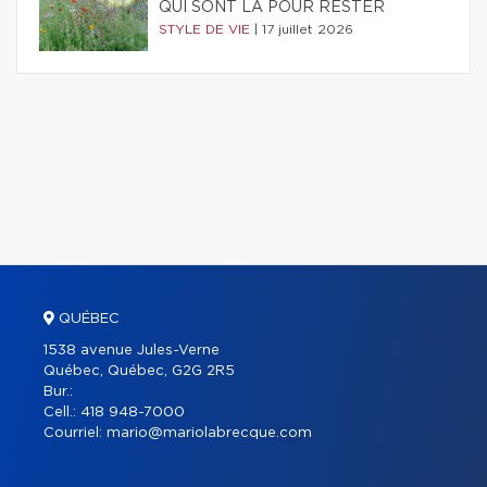
QUI SONT LÀ POUR RESTER
STYLE DE VIE
|
17 juillet 2026
QUÉBEC
1538 avenue Jules-Verne
Québec, Québec, G2G 2R5
Bur.:
Cell.:
418 948-7000
Courriel:
mario@mariolabrecque.com