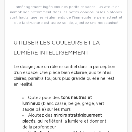
L’aménagement ingénieux des petits espaces : un atout en
immobilier, notamment dans les petits condos. Si les plafonds
sont hauts, que les règlements de l’immeuble le permettent et
que la structure est assez solide, ajoutez une mezzanine!
UTILISER LES COULEURS ET LA
LUMIÈRE INTELLIGEMMENT
Le design joue un rôle essentiel dans la perception
d’un espace. Une pièce bien éclairée, aux teintes
claires, paraîtra toujours plus grande qu’elle ne l’est
en réalité.
Optez pour des
tons neutres et
lumineux
(blanc cassé, beige, grège, vert
sauge pâle) sur les murs.
Ajoutez des
miroirs stratégiquement
placés
, qui reflètent la lumière et donnent
de la profondeur.