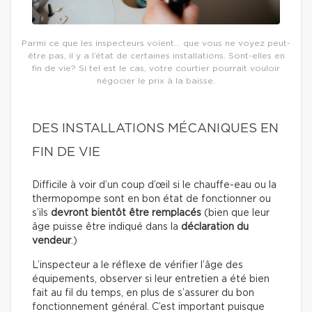
Parmi ce que les inspecteurs voient… que vous ne voyez peut-
être pas, il y a l’état de certaines installations. Sont-elles en
fin de vie? Si tel est le cas, votre courtier pourrait vouloir
négocier le prix à la baisse.
DES INSTALLATIONS MÉCANIQUES EN
FIN DE VIE
Difficile à voir d’un coup d’œil si le chauffe-eau ou la
thermopompe sont en bon état de fonctionner ou
s’ils
devront bientôt être remplacés
(bien que leur
âge puisse être indiqué dans la
déclaration du
vendeur
.)
L’inspecteur a le réflexe de vérifier l’âge des
équipements, observer si leur entretien a été bien
fait au fil du temps, en plus de s’assurer du bon
fonctionnement général. C’est important puisque