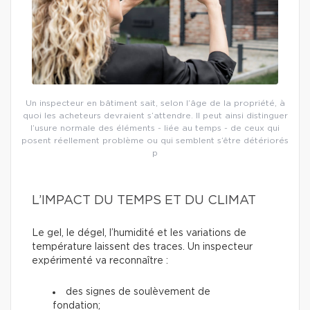
Un inspecteur en bâtiment sait, selon l’âge de la propriété, à
quoi les acheteurs devraient s’attendre. Il peut ainsi distinguer
l’usure normale des éléments - liée au temps - de ceux qui
posent réellement problème ou qui semblent s’être détériorés
p
L’IMPACT DU TEMPS ET DU CLIMAT
Le gel, le dégel, l’humidité et les variations de
température laissent des traces. Un inspecteur
expérimenté va reconnaître :
des signes de soulèvement de
fondation;