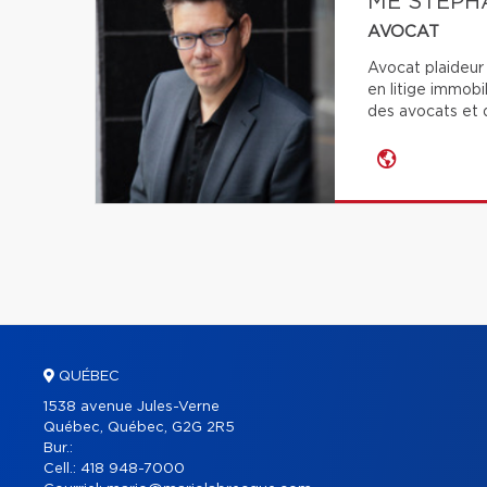
ME STÉPH
AVOCAT
Avocat plaideur
en litige immobi
des avocats et d
QUÉBEC
1538 avenue Jules-Verne
Québec, Québec, G2G 2R5
Bur.:
Cell.:
418 948-7000